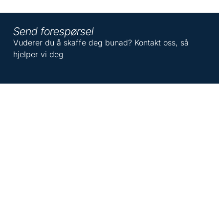
Send forespørsel
Vuderer du å skaffe deg bunad? Kontakt oss, så
hjelper vi deg
Navn
*
E-post
*
Ønsket bunad
Nordhordlandsbunad
Sognebunad