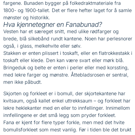
fargene. Bunaden bygger på folkedraktmateriale fra
1800- og 1900-tallet. Det er flere hefter laget for å samle
mønster og historikk.
Hva kjennetegner en Fanabunad?
Vesten har et særeget snitt, med ulike rødfarger og
brede, blå silkebånd rundt kantene. Noen har perlesnorer
også, i glass, melkehvite eller sølv.
Stakken er enten plissert i toskaft, eller en flatrokkestakk i
toskaft eller klede. Den kan være svart eller mørk blå.
Bringeduk og belte er enten i perler eller med korssting,
med lekre farger og mønstre. Åttebladsrosen er sentral,
men ikke påbudt.
Skjorten og forkleet er i bomull, der skjortekantene har
kvitsaum, også kallet enkel uttrekksaum – og forkleet har
lekre heklekanter med en eller to innfellinger. Innimellom
innfellingene er det små legg som pryder forkleet.
Fana er kjent for flere typer forkle, men med det hvite
bomullsforkleet som mest vanlig. Før i tiden ble det brukt