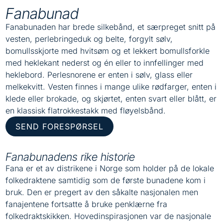
Fanabunad
Fanabunaden har brede silkebånd, et særpreget snitt på
vesten, perlebringeduk og belte, forgylt sølv,
bomullsskjorte med hvitsøm og et lekkert bomullsforkle
med heklekant nederst og én eller to innfellinger med
heklebord. Perlesnorene er enten i sølv, glass eller
melkekvitt. Vesten finnes i mange ulike rødfarger, enten i
klede eller brokade, og skjørtet, enten svart eller blått, er
en klassisk flatrokkestakk med fløyelsbånd.
SEND FORESPØRSEL
Fanabunadens rike historie
Fana er et av distrikene i Norge som holder på de lokale
folkedraktene samtidig som de første bunadene kom i
bruk. Den er pregert av den såkalte nasjonalen men
fanajentene fortsatte å bruke penklærne fra
folkedraktskikken. Hovedinspirasjonen var de nasjonale